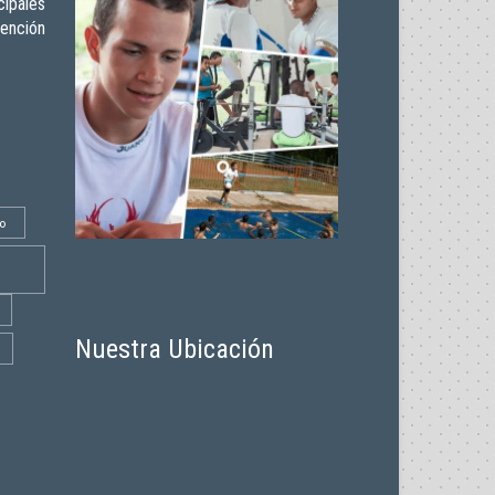
ipales
vención
o
Nuestra Ubicación