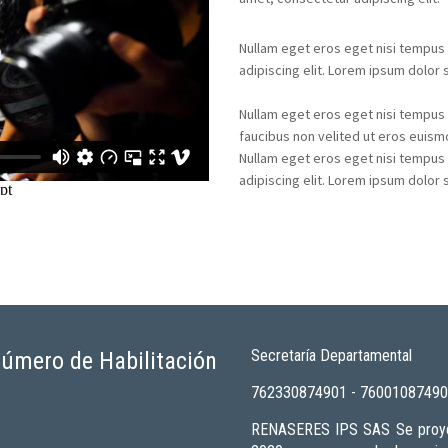
Nullam eget eros eget nisi tempus
adipiscing elit. Lorem ipsum dolor s
Nullam eget eros eget nisi tempus t
faucibus non velited ut eros euism
Nullam eget eros eget nisi tempus
adipiscing elit. Lorem ipsum dolor s
Secretaría Departamental
úmero de Habilitación
762330874901 - 7600108749
RENASERES IPS SAS Se proye