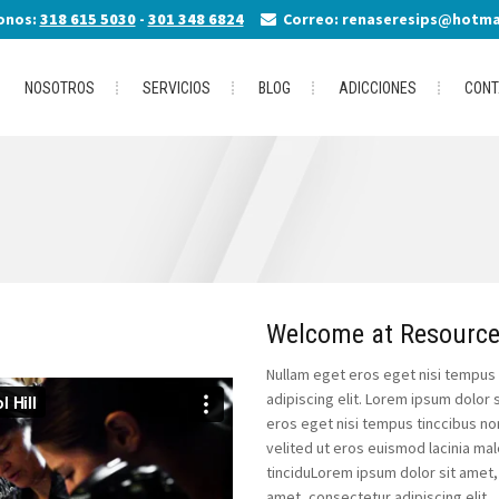
onos:
318 615 5030
-
301 348 6824
Correo: renaseresips@hotma
NOSOTROS
SERVICIOS
BLOG
ADICCIONES
CONT
Welcome at Resourc
Nullam eget eros eget nisi tempus
adipiscing elit. Lorem ipsum dolor 
eros eget nisi tempus tinccibus non
velited ut eros euismod lacinia ma
tinciduLorem ipsum dolor sit amet, 
amet, consectetur adipiscing elit.