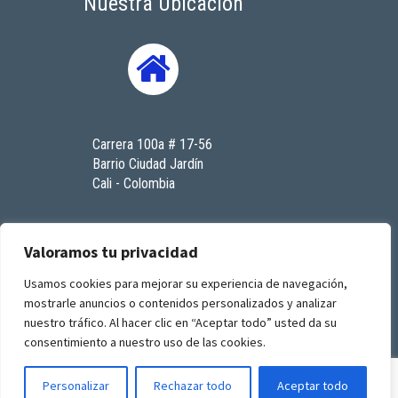
Nuestra Ubicación
Carrera 100a # 17-56
Barrio Ciudad Jardín
Cali - Colombia
Contáctenos
Valoramos tu privacidad
Usamos cookies para mejorar su experiencia de navegación,
mostrarle anuncios o contenidos personalizados y analizar
© 2023. Todos los derechos reservados. RenaSeres
nuestro tráfico. Al hacer clic en “Aceptar todo” usted da su
I.P.S
consentimiento a nuestro uso de las cookies.
by
GFourmis
Personalizar
Rechazar todo
Aceptar todo