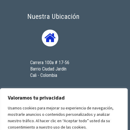
Nuestra Ubicación
Carrera 100a # 17-56
Barrio Ciudad Jardín
Cali - Colombia
Contáctenos
Valoramos tu privacidad
Usamos cookies para mejorar su experiencia de navegación,
mostrarle anuncios o contenidos personalizados y analizar
© 2023. Todos los derechos reservados. RenaSeres
nuestro tráfico. Al hacer clic en “Aceptar todo” usted da su
I.P.S
consentimiento a nuestro uso de las cookies.
by
GFourmis