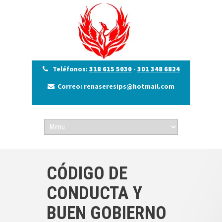
Teléfonos:
318 615 5030
-
301 348 6824
Correo: renaseresips@hotmail.com
CÓDIGO DE
CONDUCTA Y
BUEN GOBIERNO