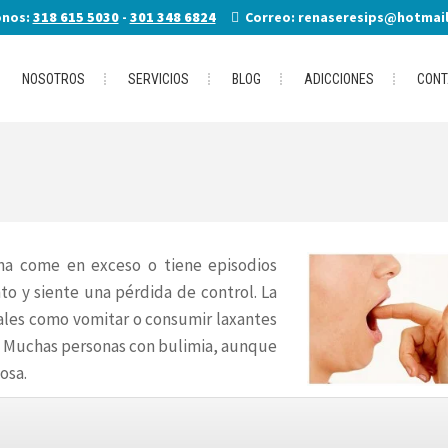
onos:
318 615 5030
-
301 348 6824
Correo: renaseresips@hotmai
NOSOTROS
SERVICIOS
BLOG
ADICCIONES
CONT
na come en exceso o tiene episodios
to y siente una pérdida de control. La
tales como vomitar o consumir laxantes
o. Muchas personas con bulimia, aunque
osa.