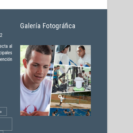
Galería Fotográfica
02
cta al
ipales
vención
o