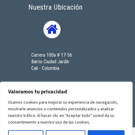
Nuestra Ubicación
Carrera 100a # 17-56
Barrio Ciudad Jardín
Cali - Colombia
Contáctenos
Valoramos tu privacidad
Usamos cookies para mejorar su experiencia de navegación,
mostrarle anuncios o contenidos personalizados y analizar
© 2023. Todos los derechos reservados. RenaSeres
nuestro tráfico. Al hacer clic en “Aceptar todo” usted da su
I.P.S
consentimiento a nuestro uso de las cookies.
by
GFourmis