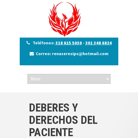
Teléfonos:
318 615 5030
-
301 348 6824
Correo: renaseresips@hotmail.com
DEBERES Y
DERECHOS DEL
PACIENTE