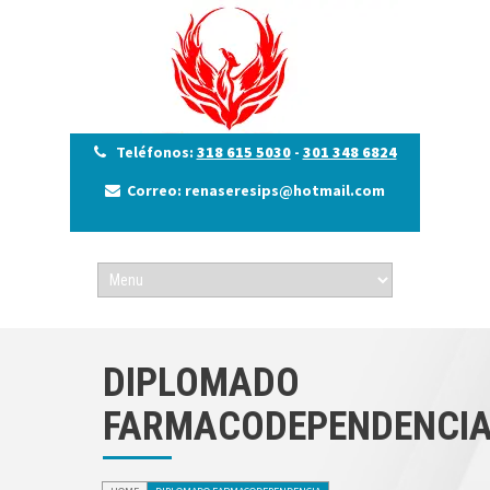
Teléfonos:
318 615 5030
-
301 348 6824
Correo: renaseresips@hotmail.com
DIPLOMADO
FARMACODEPENDENCI