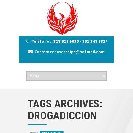
Teléfonos:
318 615 5030
-
301 348 6824
Correo: renaseresips@hotmail.com
TAGS ARCHIVES:
DROGADICCION