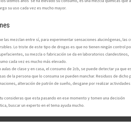
os últimos años se ha elevado su consumo, es una mezcla químicas que a
bargo su uso cada vez es mucho mayor.
ones
 las mezclan entre sí, para experimentar sensaciones alucinógenas, las c
ibles. Lo triste de este tipo de drogas es que no tienen ningún control po
efacientes, su mezcla o fabricación se da en laboratorios clandestinos,
nsumo cada vez es mucho más elevado.
n aulas de clase y en casa, el consumo de 2cb, se puede detectar ya que e
misas de la persona que lo consuma se pueden manchar. Residuos de dicho 
inaciones, alteración de patrón de sueño, desgane por realizar actividades
ue tu consideras que esta pasando en ese momento y tomen una decisión
ática, buscar un experto en el tema ayuda mucho.