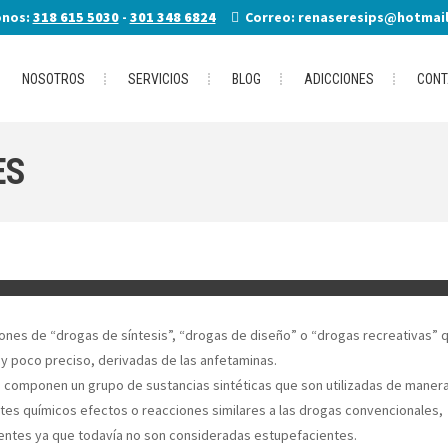
onos:
318 615 5030
-
301 348 6824
Correo: renaseresips@hotmai
NOSOTROS
SERVICIOS
BLOG
ADICCIONES
CONT
ES
es de “drogas de síntesis”, “drogas de diseño” o “drogas recreativas” 
y poco preciso, derivadas de las anfetaminas.
 componen un grupo de sustancias sintéticas que son utilizadas de maner
tes químicos efectos o reacciones similares a las drogas convencionales,
tentes ya que todavía no son consideradas estupefacientes.