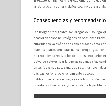
El Popper
también es una droga emergente que en l
inhalarla podría generar daños cognitivos, sin em
Consecuencias y recomendaci
Las Drogas emergentes son drogas de uso legal que
ocasionan daños neurológicos en ocasiones irrevers
autoridades ya qué no son consideradas como estup
quienes distribuyen estas nuevas drogas y su co
Se recomienda realizar los controles necesarios e
polvo de colores, por lo que las sabanas o las ca
en las fosas nasales, sangrado nasal, también aluc
básicas, euforia, bajo rendimiento escolar.
Habla con tu hijo o alumno, expone la situación q
orientada a brindar apoyo para salir de la problem