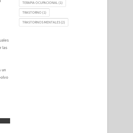
l
TERAPIA OCUPACIONAL
(1)
TRASTORNO
(1)
TRASTORNOS MENTALES
(2)
uales
r las
s un
polvo