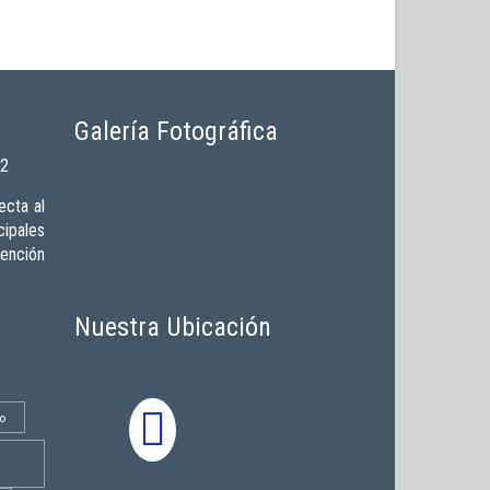
Galería Fotográfica
02
cta al
ipales
vención
Nuestra Ubicación
o