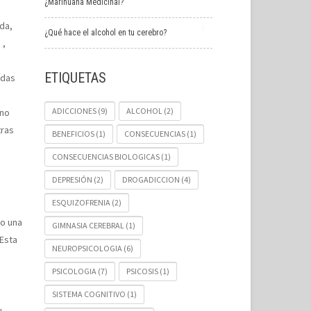
¿Marihuana Medicinal?
da,
¿Qué hace el alcohol en tu cerebro?
 ,
ETIQUETAS
ídas
ADICCIONES
(9)
ALCOHOL
(2)
 no
tras
BENEFICIOS
(1)
CONSECUENCIAS
(1)
CONSECUENCIAS BIOLOGICAS
(1)
DEPRESIÓN
(2)
DROGADICCION
(4)
ESQUIZOFRENIA
(2)
o una
GIMNASIA CEREBRAL
(1)
 Esta
NEUROPSICOLOGIA
(6)
PSICOLOGIA
(7)
PSICOSIS
(1)
SISTEMA COGNITIVO
(1)