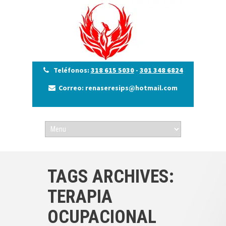
Teléfonos:
318 615 5030
-
301 348 6824
Correo: renaseresips@hotmail.com
TAGS ARCHIVES:
TERAPIA
OCUPACIONAL