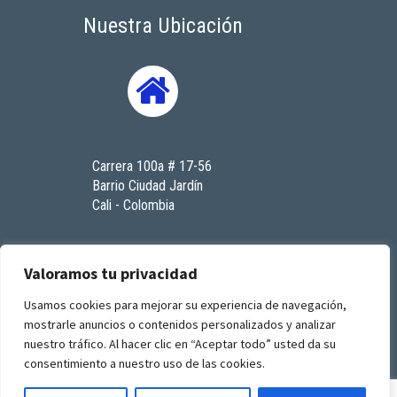
Nuestra Ubicación
Carrera 100a # 17-56
Barrio Ciudad Jardín
Cali - Colombia
Contáctenos
Valoramos tu privacidad
Usamos cookies para mejorar su experiencia de navegación,
mostrarle anuncios o contenidos personalizados y analizar
© 2023. Todos los derechos reservados. RenaSeres
nuestro tráfico. Al hacer clic en “Aceptar todo” usted da su
I.P.S
consentimiento a nuestro uso de las cookies.
by
GFourmis