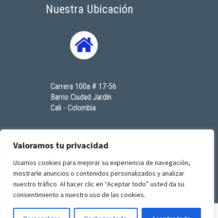
Nuestra Ubicación
Carrera 100a # 17-56
Barrio Ciudad Jardín
Cali - Colombia
Contáctenos
Valoramos tu privacidad
Usamos cookies para mejorar su experiencia de navegación,
mostrarle anuncios o contenidos personalizados y analizar
© 2023. Todos los derechos reservados. RenaSeres
nuestro tráfico. Al hacer clic en “Aceptar todo” usted da su
I.P.S
consentimiento a nuestro uso de las cookies.
by
GFourmis