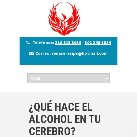
Teléfonos:
318 615 5030
-
301 348 6824
Correo: renaseresips@hotmail.com
¿QUÉ HACE EL
ALCOHOL EN TU
CEREBRO?