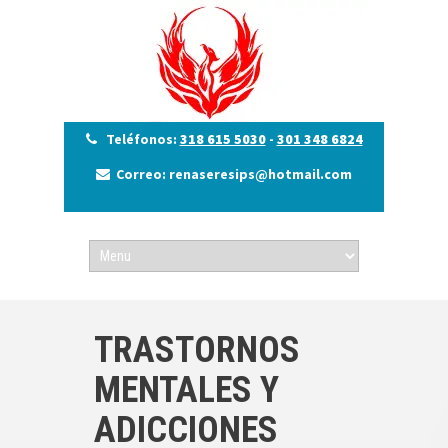
Teléfonos:
318 615 5030
-
301 348 6824
Correo: renaseresips@hotmail.com
TRASTORNOS
MENTALES Y
ADICCIONES