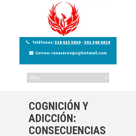
Teléfonos:
318 615 5030
-
301 348 6824
Correo: renaseresips@hotmail.com
COGNICIÓN Y
ADICCIÓN:
CONSECUENCIAS