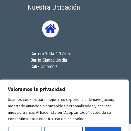
Nuestra Ubicación
Carrera 100a # 17-56
Barrio Ciudad Jardín
Cali - Colombia
Contáctenos
Valoramos tu privacidad
Usamos cookies para mejorar su experiencia de navegación,
mostrarle anuncios o contenidos personalizados y analizar
© 2023. Todos los derechos reservados. RenaSeres
nuestro tráfico. Al hacer clic en “Aceptar todo” usted da su
I.P.S
consentimiento a nuestro uso de las cookies.
by
GFourmis